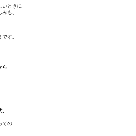
しいときに
しみも、
、
うです。
から
。
式、
、
っての