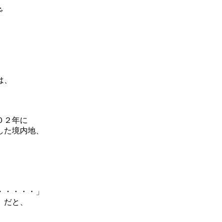
で
。
は、
０２年に
した境内地、
・・・・・」
」だと、