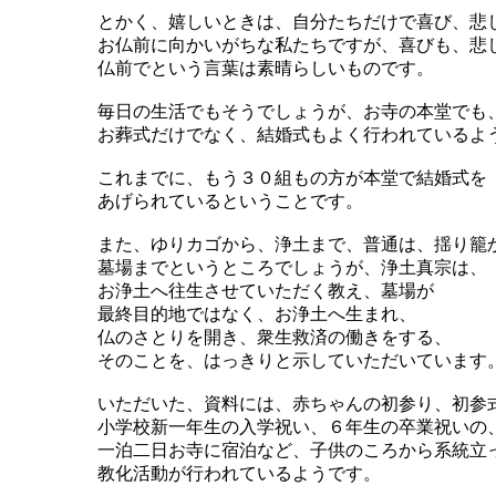
とかく、嬉しいときは、自分たちだけで喜び、悲
お仏前に向かいがちな私たちですが、喜びも、悲
仏前でという言葉は素晴らしいものです。
毎日の生活でもそうでしょうが、お寺の本堂でも
お葬式だけでなく、結婚式もよく行われているよ
これまでに、もう３０組もの方が本堂で結婚式を
あげられているということです。
また、ゆりカゴから、浄土まで、普通は、揺り籠
墓場までというところでしょうが、浄土真宗は、
お浄土へ往生させていただく教え、墓場が
最終目的地ではなく、お浄土へ生まれ、
仏のさとりを開き、衆生救済の働きをする、
そのことを、はっきりと示していただいています
いただいた、資料には、赤ちゃんの初参り、初参
小学校新一年生の入学祝い、６年生の卒業祝いの
一泊二日お寺に宿泊など、子供のころから系統立
教化活動が行われているようです。