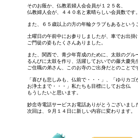
そのお蔭か、仏教若婦人会会員が１２５名、
仏教婦人会が、４４０名と素晴らしい会員数です
また、６５歳以上の方の年輪クラブもあるという
土曜日の午前中にお参りしましたが、車でお出掛
ご門徒の姿もたくさんありました。
また、関西で、青少年育成のために、太鼓のグル
るんびに太鼓を作り、活躍しておいでの藤大慶先
ご住職の弟さん、このお寺のご出身だとのことで
「喜びも悲しみも、仏前で・・・」、「ゆりカゴ
お浄土まで・・・」私たちも目標にしてお念仏
もうしたいと思います。
妙念寺電話サービスお電話ありがとうございまし
次回は、９月１４日に新しい内容に変わります。