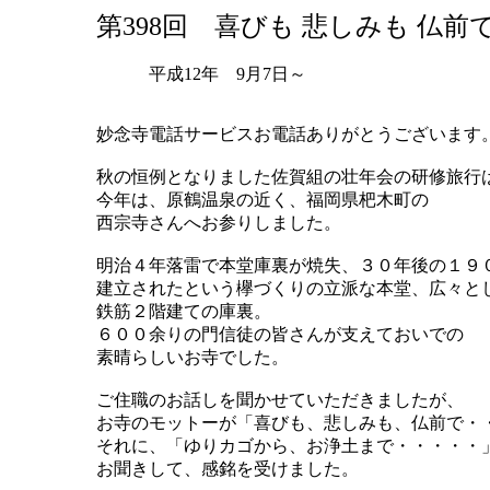
第398回 喜びも 悲しみも 仏前
平成12年 9月7日～
妙念寺電話サービスお電話ありがとうございます
秋の恒例となりました佐賀組の壮年会の研修旅行
今年は、原鶴温泉の近く、福岡県杷木町の
西宗寺さんへお参りしました。
明治４年落雷で本堂庫裏が焼失、３０年後の１９
建立されたという欅づくりの立派な本堂、広々と
鉄筋２階建ての庫裏。
６００余りの門信徒の皆さんが支えておいでの
素晴らしいお寺でした。
ご住職のお話しを聞かせていただきましたが、
お寺のモットーが「喜びも、悲しみも、仏前で・
それに、「ゆりカゴから、お浄土まで・・・・・
お聞きして、感銘を受けました。