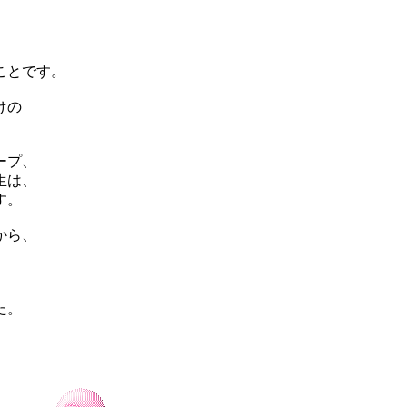
。
ことです。
けの
ープ、
生は、
す。
から、
た。