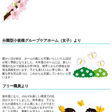
分園型小規模グループケアホーム（女子）より
暖かい日が続き、ホームの庭にも可愛いらしいたんぽぽ
が咲く季節となりました。今年度のホームには、新しい
環境のなかで頑張る小学
1
年生、朝早くからの登校を頑
張る高校生がいます。子ども達
1
人
1
人に寄り添い、素
敵な所を沢山見つけ、これからも支援していきたいと思
います！
フリー職員より
新年度になり、それぞれ新しい環境での生
活がスタートしました。昨年度は、子ども
たちの成長をたくさん感じることができた
1
年でした。少しずつではありますができ
ることが増え、素敵なお兄さん・お姉さん