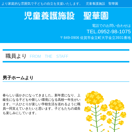
より家庭的な雰囲気で子どもの自立を支援いたします。 児童養護施設 聖華園
電話でのお問い合わせは
TEL.0952-98-1075
〒849-0906 佐賀市金立町大字金立3931番地
職員より
FROM THE STAFF
男子ホームより
春らしい温かさになってきました。新年度になり、上
級生になる子どもや新しい環境になる高校一年生がい
ます。一人ひとりが楽しい学校生活を送れるように職
員一同支えていきたいと思います。子どもたちの成長
も楽しみにしています。