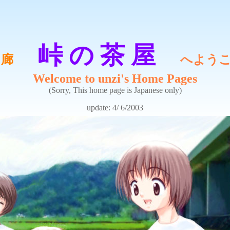
峠 の 茶 屋
 廊
へよう
Welcome to unzi's Home Pages
(Sorry, This home page is Japanese only)
update: 4/ 6/2003