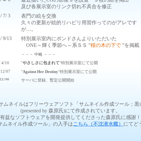
及び各展示室のリンク切れ不具合を修正
/ 7/ 3
表門の絵を交換
久々の更新が絵的リハビリ用習作ってのがアレです
が…。
/ 9/13
特別展示室内にボンドさんよりいただいた
ONE～輝く季節へ～系ＳＳ ”
桜の木の下で
”を掲
－－－ 中略 －－－
 4/10
"
やさしさに包まれて
"特別展示室にて公開
/12/07
"
Against Her Destiny
"特別展示室にて公開
12/06
サーバに登録、暫定公開開始
のサムネイルはフリーウェアソフト「サムネイル作成ツール；黒
(presented by 森原氏)にて作成されています。
有益なソフトウェアを開発提供してくださった森原氏に感謝！
サムネイル作成ツール」の入手は
こちら（不沈潜水艦）
にてど