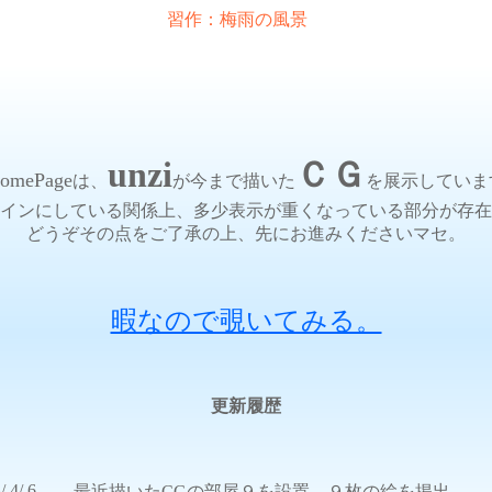
習作：梅雨の風景
unzi
ＣＧ
omePage
は、
が今まで描いた
を展示していま
インにしている関係上、多少表示が重くなっている部分が存在
どうぞその点をご了承の上、先にお進みくださいマセ。
暇なので覗いてみる。
更新履歴
/ 4/ 6
最近描いたCGの部屋９を設置 ９枚の絵を掲出