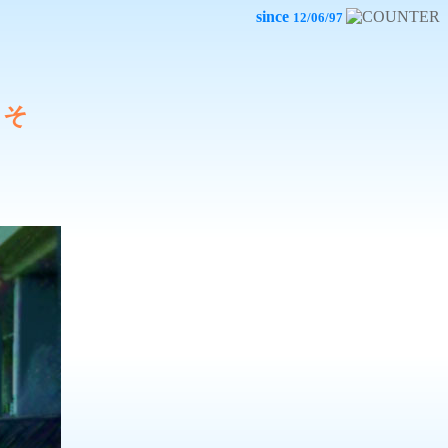
since
12/06/97
こそ