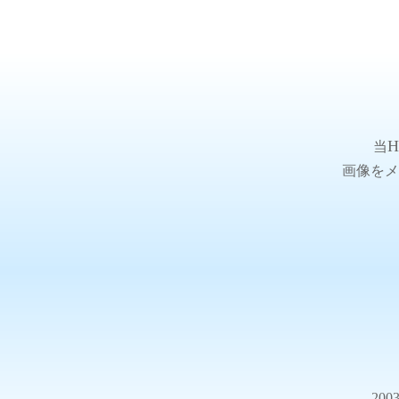
H
当
画像をメ
2003