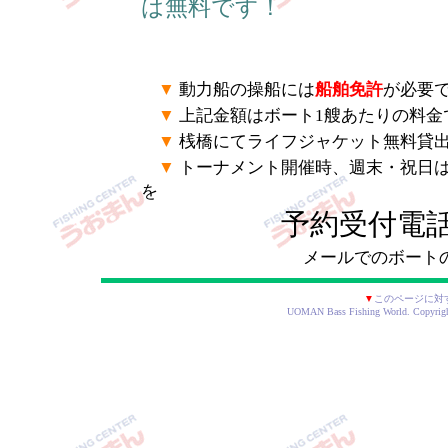
は無料です！
▼
動力船の操船には
船舶免許
が必要
▼
上記金額はボート1艘あたりの料金
▼
桟橋にてライフジャケット無料貸
▼
トーナメント開催時、週末・祝日
を
予約受付電
メールでのボート
▼
このページに対
UOMAN Bass Fishing World. Copyrig