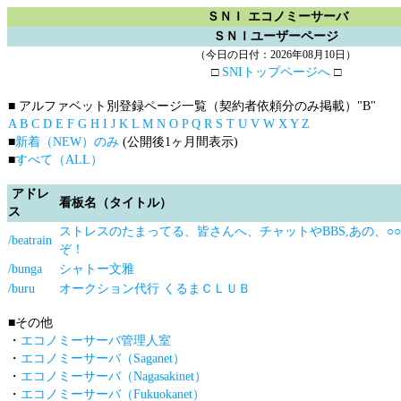
ＳＮＩ エコノミーサーバ
ＳＮＩユーザーページ
（今日の日付：2026年08月10日）
□
SNIトップページへ
□
■ アルファベット別登録ページ一覧（契約者依頼分のみ掲載）
"B"
A
B
C
D
E
F
G
H
I
J
K
L
M
N
O
P
Q
R
S
T
U
V
W
X
Y
Z
■
新着（NEW）のみ
(公開後1ヶ月間表示)
■
すべて（ALL）
アドレ
看板名（タイトル）
ス
ストレスのたまってる、皆さんへ、チャットやBBS,あの、○
/beatrain
ぞ！
/bunga
シャトー文雅
/buru
オークション代行 くるまＣＬＵＢ
■その他
・
エコノミーサーバ管理人室
・
エコノミーサーバ（Saganet）
・
エコノミーサーバ（Nagasakinet）
・
エコノミーサーバ（Fukuokanet）