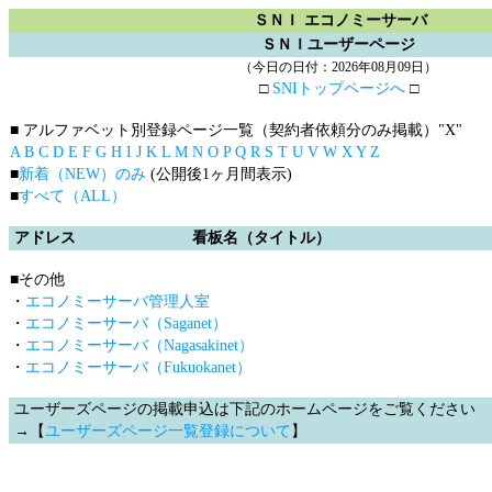
ＳＮＩ エコノミーサーバ
ＳＮＩユーザーページ
（今日の日付：2026年08月09日）
□
SNIトップページへ
□
■ アルファベット別登録ページ一覧（契約者依頼分のみ掲載）
"X"
A
B
C
D
E
F
G
H
I
J
K
L
M
N
O
P
Q
R
S
T
U
V
W
X
Y
Z
■
新着（NEW）のみ
(公開後1ヶ月間表示)
■
すべて（ALL）
アドレス
看板名（タイトル）
■その他
・
エコノミーサーバ管理人室
・
エコノミーサーバ（Saganet）
・
エコノミーサーバ（Nagasakinet）
・
エコノミーサーバ（Fukuokanet）
ユーザーズページの掲載申込は下記のホームページをご覧ください
→【
ユーザーズページ一覧登録について
】