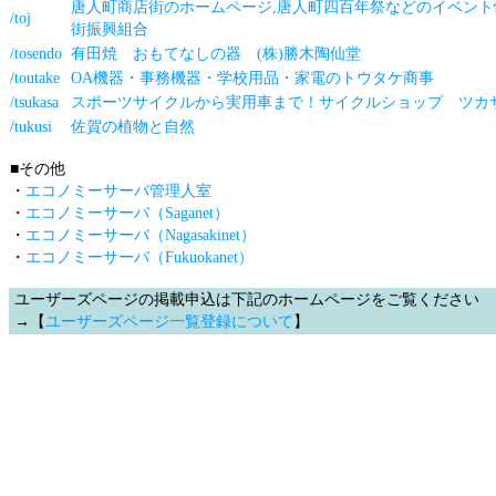
唐人町商店街のホームページ,唐人町四百年祭などのイベント情
/toj
街振興組合
/tosendo
有田焼 おもてなしの器 (株)勝木陶仙堂
/toutake
OA機器・事務機器・学校用品・家電のトウタケ商事
/tsukasa
スポーツサイクルから実用車まで！サイクルショップ ツカ
/tukusi
佐賀の植物と自然
■その他
・
エコノミーサーバ管理人室
・
エコノミーサーバ（Saganet）
・
エコノミーサーバ（Nagasakinet）
・
エコノミーサーバ（Fukuokanet）
ユーザーズページの掲載申込は下記のホームページをご覧ください
→【
ユーザーズページ一覧登録について
】