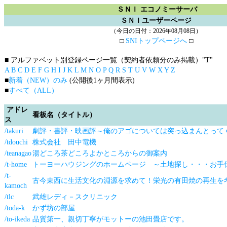
ＳＮＩ エコノミーサーバ
ＳＮＩユーザーページ
（今日の日付：2026年08月08日）
□
SNIトップページへ
□
■ アルファベット別登録ページ一覧（契約者依頼分のみ掲載）
"T"
A
B
C
D
E
F
G
H
I
J
K
L
M
N
O
P
Q
R
S
T
U
V
W
X
Y
Z
■
新着（NEW）のみ
(公開後1ヶ月間表示)
■
すべて（ALL）
アドレ
看板名（タイトル）
ス
/takuri
劇評・書評・映画評～俺のアゴについては突っ込まんとって
/tdouchi
株式会社 田中電機
/teanagao
湯どころ茶どころよかところからの御案内
/t-home
トーヨーハウジングのホームページ ～土地探し・・・お手
/t-
古今東西に生活文化の淵源を求めて！栄光の有田焼の再生を
kamoch
/tlc
武雄レディ－スクリニック
/toda-k
かず坊の部屋
/to-ikeda
品質第一、親切丁寧がモットーの池田畳店です。