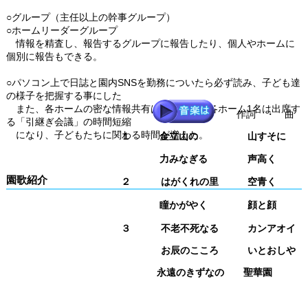
○グループ（主任以上の幹事グループ）
○ホームリーダーグループ
情報を精査し、報告するグループに報告したり、個人やホームに
個別に報告
もできる。
○パソコン上で日誌と園内
SNS
を勤務についたら必ず読み、子ども達
の様子を把握する事にした
また、各ホームの密な情報共有はもとより、各ホーム
1
名は出席す
作詞 ・ 曲 
る「引継ぎ会議」の時間短縮
になり、子どもたちに関わる時間が増えた。
１ 金立山の 山すそに
朝
力みなぎる 声高く
愛
園歌紹介
２ はがくれの里 空青く
歴
瞳かがやく 顔と顔
夢
３ 不老不死なる カンアオイ
お辰のこころ いとおしや
永遠のきずなの 聖華園