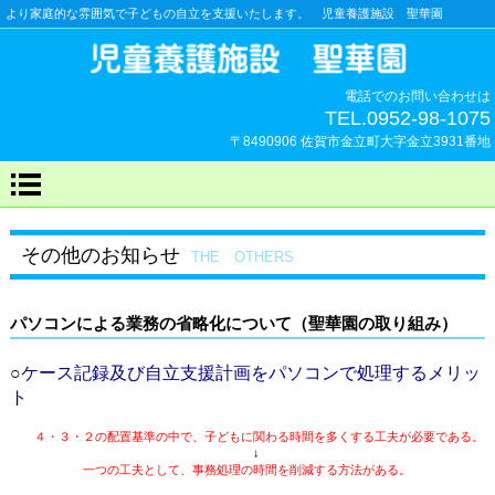
より家庭的な雰囲気で子どもの自立を支援いたします。 児童養護施設 聖華園
電話でのお問い合わせは
TEL.0952-98-1075
〒8490906 佐賀市金立町大字金立3931番地
その他のお知らせ
THE OTHERS
パソコンによる業務の省略化について（聖華園の取り組み）
○
ケース記録及び自立支援計画をパソコンで処理するメリッ
ト
４・３・２の配置基準の中で、子どもに関わる時間を多くする工夫が必要である。
↓
一つの工夫として、事務処理の時間を削減する方法がある。