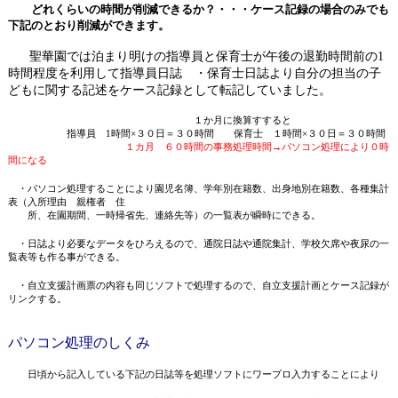
どれくらいの時間が削減できるか？・・・ケース記録の場合のみでも
下記のとおり削減ができます。
聖華園では泊まり明けの指導員と保育士が午後の退勤時間前の
1
時間程度を利用して指導員日誌 ・保育士日誌より自分の担当の子
どもに関する記述をケース記録として転
記していました。
１か月に換算すすると
指導員
1
時間×３０日＝３０時間 保育士 １時間×３０日＝３０時間
１カ月 ６０時間の事務処理時間→パソコン処理により０時
間になる
・パソコン処理することにより園児名簿、学年別在籍数、出身地別在籍数、各種集計
表（入所理由 親権者 住
所、在園期間、一時帰省先、連絡先等）の一覧表が瞬時にできる。
・日誌より必要なデータをひろえるので、通院日誌や通院集計、学校欠席や夜尿の一
覧表等も作る事ができる。
・自立支援計画票の内容も同じソフトで処理するので、自立支援計画とケース記録が
リンクする。
パソコン処理のしくみ
日頃から記入している下記の日誌等を処理ソフトにワープロ入力することにより