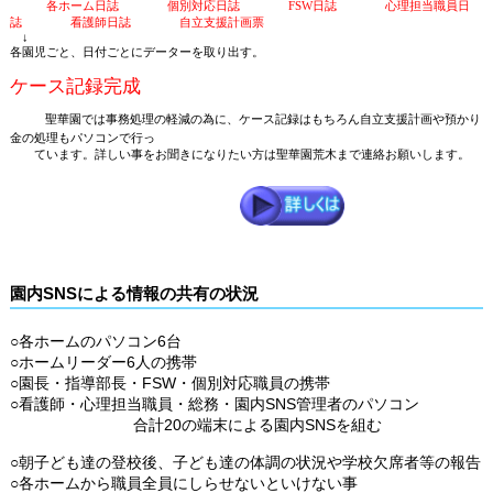
各ホーム日誌 個別対応日誌
FSW
日誌 心理担当職員日
誌 看護師日誌 自立支援計画票
↓
各園児ごと、日付ごとにデーターを取り出す。
ケース記録完成
聖華園では事務処理の軽減の為に、ケース記録はもちろん自立支援計画や預かり
金の処理もパソコンで行っ
ています。詳しい事をお聞きになりたい
方は聖華園荒木まで連絡お願いします。
園内SNSによる情報の共有の状況
○各ホームのパソコン
6
台
○ホームリーダー
6
人の携帯
○園長・指導部長・
FSW
・個別対応職員の携帯
○看護師・心理担当職員・総務・園内
SNS
管理者のパソコン
合計
20
の端末による園内
SNS
を組む
○朝子ども達の登校後、子ども達の体調の状況や学校欠席者等の報告
○各ホームから職員全員にしらせないといけない事