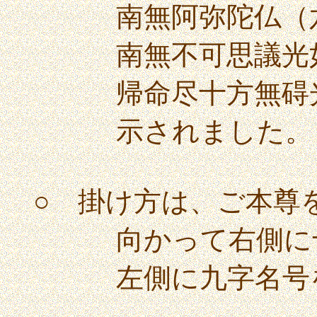
南無阿弥陀仏（六
南無不可思議光如来
帰命尽十方無碍光如
示されました。
○ 掛け方は、ご本尊
向かって右側に十
左側に九字名号を