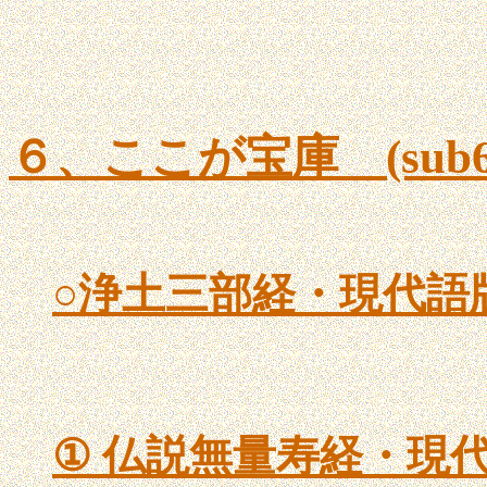
６、ここが宝庫 (sub6.
○
浄土三部経・現代語
①
仏説無量寿経・現代語版