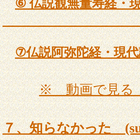
⑥
仏説観無量寿経・現
観
⑦
仏説阿弥陀経・現代
※ 動画で見る
７、知らなかった (sub7