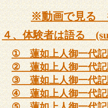
※動画で見る 
４、体験者は語る (sub4
①
蓮如上人御一代記
②
蓮如上人御一代記
③
蓮如上人御一代記
④
蓮如上人御一代記
⑤
蓮如上人御一代記