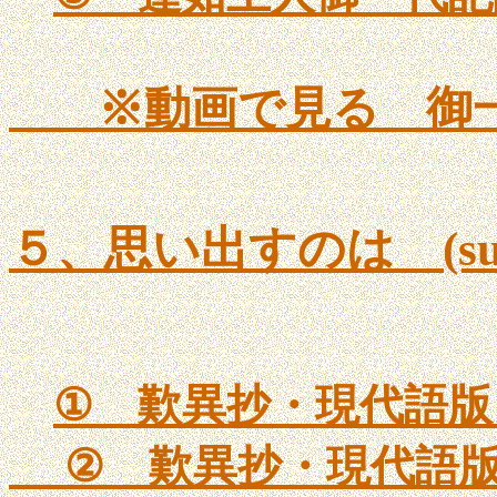
※動画で見る 御
５、思い出すのは (sub5
①
歎異抄・現代語版
②
歎異抄・現代語