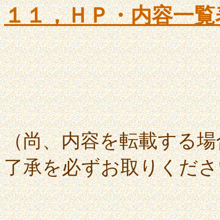
１１，ＨＰ・内容一覧表 (
（尚、内容を転載する場
了承を必ずお取りくださ