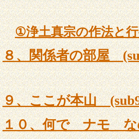
①
浄土真宗の作法と行
８、関係者の部屋 (sub8
９、ここが本山 (sub9.
１０、何で ナモ なの (