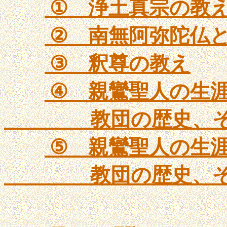
①
浄土真宗の教
②
南無阿弥陀仏
③
釈尊の教え
④
親鸞聖人の生
教団の歴史、そ
⑤
親鸞聖人の生
教団の歴史、そ