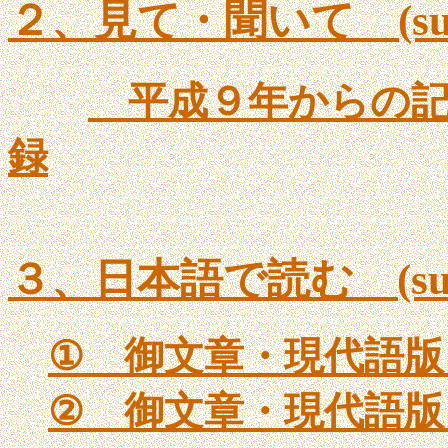
２、見て・聞いて (sub2
平成９年からの
録
３、日本語で読む (sub3
①
御文章・現代語版
②
御文章・現代語版