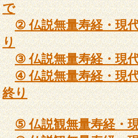
で
②
仏説無量寿経・現代語版
り
③
仏説無量寿経・現代語
④
仏説無量寿経・現代語
終り
⑤
仏説観無量寿経・現