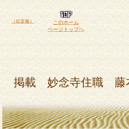
（伝言板）
このホーム
ページトップへ
掲載 妙念寺住職 藤