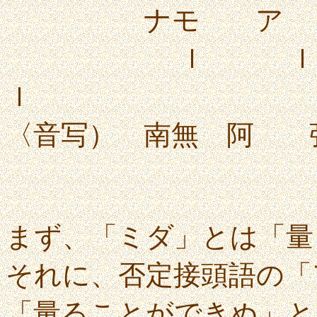
ナモ ア
ｌ 
ｌ 
〈音写） 南無
まず、「ミダ」とは「量
それに、否定接頭語の「
「量ることができぬ」と