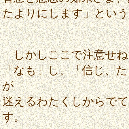
たよりにします」という
しかしここで注意せね
「なも」し、「信じ、た
が
迷えるわたくしからでて
す。