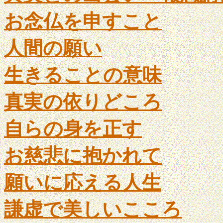
お念仏を申すこと
人間の願い
生きることの意味
真実の依りどころ
自らの身を正す
お慈悲に抱かれて
願いに応える人生
謙虚で美しいこころ