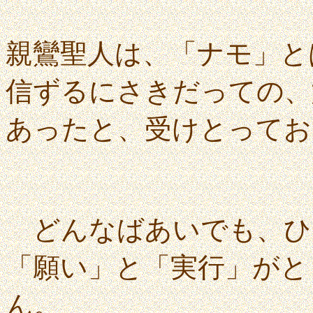
親鸞聖人は、「ナモ」と
信ずるにさきだっての、
あったと、受けとってお
どんなばあいでも、ひ
「願い」と「実行」がと
ん。