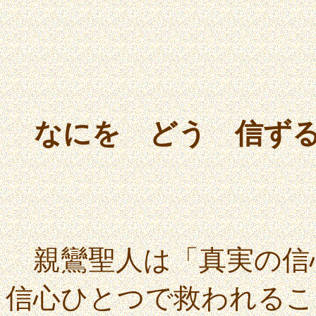
なにを どう 信ず
親鸞聖人は「真実の信
信心ひとつで救われるこ