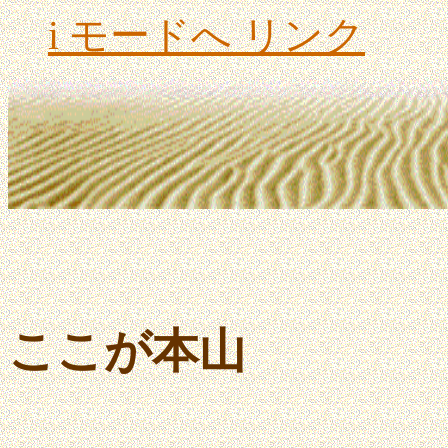
i モードへ リンク
ここが本山