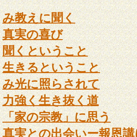
み教えに聞く
真実の喜び
聞くということ
生きるということ
み光に照らされて
力強く生き抜く道
「家の宗教」に思う
真実との出会いー報恩講