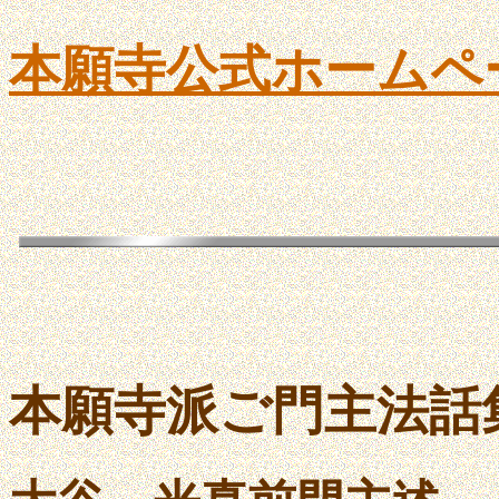
本願寺公式ホームペ
本願寺派ご門主法話