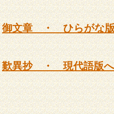
御文章 ・ ひらがな
歎異抄 ・ 現代語版