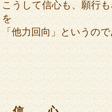
こうして信心も、願行も
を
「他力回向」というので
信 心