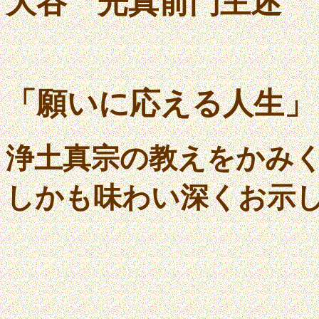
大谷 光真前門主述
「願いに応える人生」
浄土真宗の教えをかみ
しかも味わい深くお示