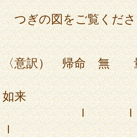
つぎの図をご覧くださ
〈意訳） 帰命 無
寿命
如来
ｌ 
ｌ 