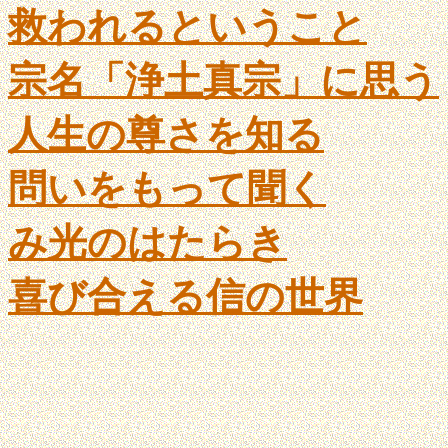
救われるということ
宗名「浄土真宗」に思う
人生の尊さを知る
問いをもって聞く
み光のはたらき
喜び合える信の世界