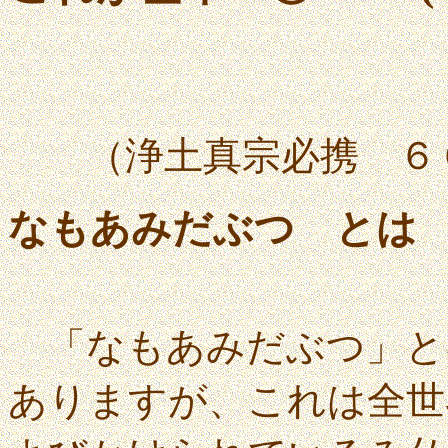
（
浄土真宗必携 ６
なもあみだぶつ とは
「なもあみだぶつ」と
ありますが、これは全世