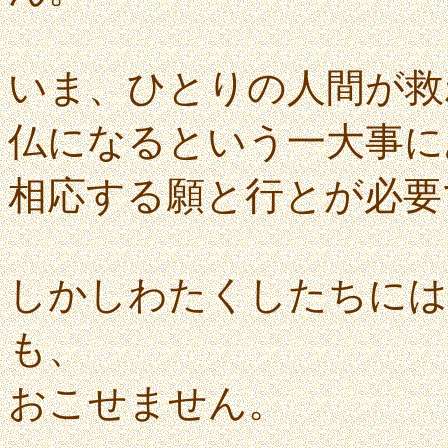
いま、ひとりの人間が救
仏になるという一大事に
相応する願と行とが必要
しかしわたくしたちには
も、
おこせません。