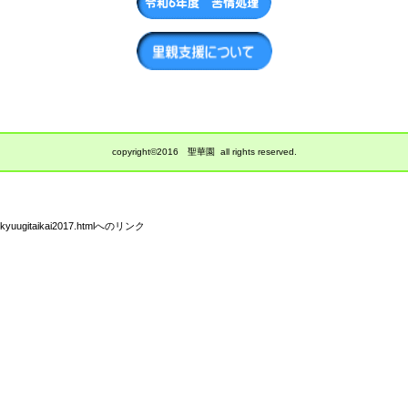
copyright©2016 聖華園 all rights reserved.
kyuugitaikai2017.htmlへのリンク